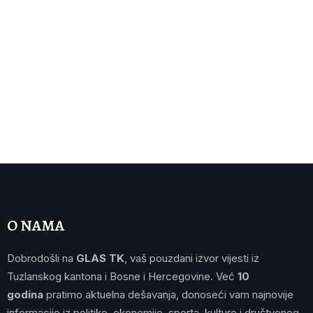
O NAMA
Dobrodošli na
GLAS TK
, vaš pouzdani izvor vijesti iz
Tuzlanskog kantona i Bosne i Hercegovine. Već
10
godina
pratimo aktuelna dešavanja, donoseći vam najnovije
informacije iz politike, ekonomije, sporta, kulture i društvenog