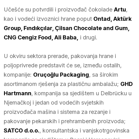
Učešće su potvrdili i proizvođač čokolade
Artu
,
kao i vodeći izvoznici hrane poput
Ontad, Aktürk
Group, Fındıkçılar, Çilsan Chocolate and Gum,
CNG Cengiz Food, Ali Baba,
i drugi.
U okviru sektora prerade, pakovanja hrane i
poljoprivrede predstavit će se, između ostalih,
kompanije:
Oruçoğlu Packaging
, sa širokim
asortimanom rješenja za plastičnu ambalažu;
GHD
Hartmann
, kompanija sa sjedištem u Delbrücku u
Njemačkoj i jedan od vodećih svjetskih
proizvođača mašina i sistema za rezanje i
pakovanje pekarskih i prehrambenih proizvoda;
SATCO d.o.o.
, konsultantska i vanjskotrgovinska