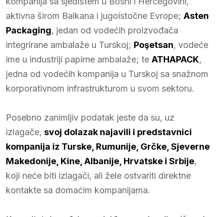
kompanija sa sjedištem u Bosni i Hercegovini,
aktivna širom Balkana i jugoistočne Evrope;
Asten
Packaging
, jedan od vodećih proizvođača
integrirane ambalaže u Turskoj;
Poşetsan
, vodeće
ime u industriji papirne ambalaže; te
ATHAPACK
,
jedna od vodećih kompanija u Turskoj sa snažnom
korporativnom infrastrukturom u svom sektoru.
Posebno zanimljiv podatak jeste da su, uz
izlagače,
svoj dolazak najavili i predstavnici
kompanija iz Turske, Rumunije, Grčke, Sjeverne
Makedonije, Kine, Albanije, Hrvatske i Srbije
,
koji neće biti izlagači, ali žele ostvariti direktne
kontakte sa domaćim kompanijama.