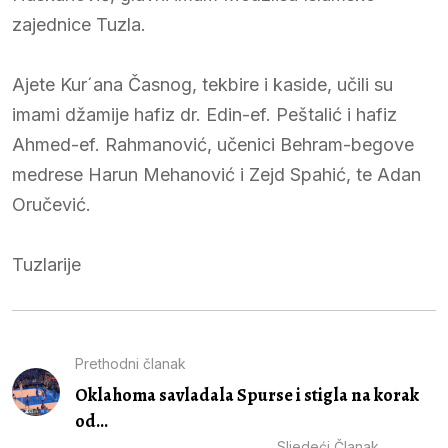
zajednice Tuzla.
Ajete Kur´ana Časnog, tekbire i kaside, učili su
imami džamije hafiz dr. Edin-ef. Peštalić i hafiz
Ahmed-ef. Rahmanović, učenici Behram-begove
medrese Harun Mehanović i Zejd Spahić, te Adan
Oručević.
Tuzlarije
Prethodni članak
Oklahoma savladala Spurse i stigla na korak
od...
Sljedeći Članak