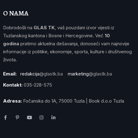
O NAMA
Dobrodošli na
GLAS TK
, vaš pouzdani izvor vijesti iz
Tuzlanskog kantona i Bosne i Hercegovine. Već
10
godina
pratimo aktuelna dešavanja, donoseći vam najnovije
informacije iz politike, ekonomije, sporta, kulture i društvenog
života.
Email:
redakcija
@glastk.ba
marketing
@glastk.ba
Kontakt:
035-228-575
Adresa:
Fočanska do 1A, 75000 Tuzla | Book d.o.o Tuzla