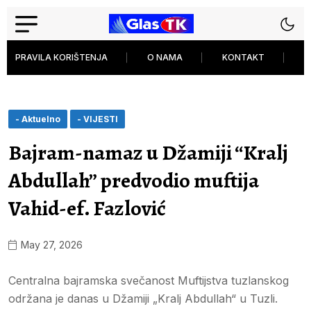
PRAVILA KORIŠTENJA
O NAMA
KONTAKT
P
- Aktuelno
- VIJESTI
Bajram-namaz u Džamiji “Kralj
Abdullah” predvodio muftija
Vahid-ef. Fazlović
May 27, 2026
Centralna bajramska svečanost Muftijstva tuzlanskog
održana je danas u Džamiji „Kralj Abdullah“ u Tuzli.