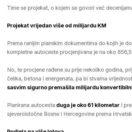
Time se projekat, o kojem se govori već decenijama,
Projekat vrijedan više od milijardu KM
Prema ranijim planskim dokumentima do kojih je d
kompletne autoceste procjenjivana je na oko 856,
No, te procjene rađene su prije nekoliko godina, pri
čelika, betona i energenata, pa bi stvarna vrijedno
sasvim sigurno premašila milijardu konvertibil
Planirana autocesta
duga je oko 61 kilometar
i pre
sjeveroistočne Bosne i Hercegovine prema Hrvatsko
Podjela na više lotova