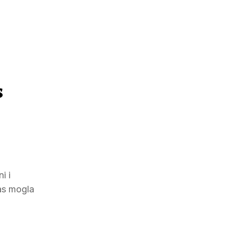
s
i i
nas mogla