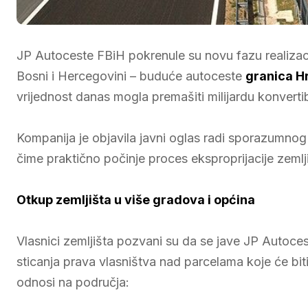
JP Autoceste FBiH pokrenule su novu fazu realizaci
Bosni i Hercegovini – buduće autoceste
granica Hr
vrijednost danas mogla premašiti milijardu konverti
Kompanija je objavila javni oglas radi sporazumnog
čime praktično počinje proces eksproprijacije zeml
Otkup zemljišta u više gradova i općina
Vlasnici zemljišta pozvani su da se jave JP Autoc
sticanja prava vlasništva nad parcelama koje će b
odnosi na područja: