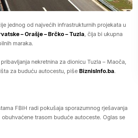
je jednog od najvećih infrastrukturnih projekata u
vatske – Orašje – Brčko – Tuzla
, čija bi ukupna
bilnih maraka.
 pribavljanja nekretnina za dionicu Tuzla – Maoča,
jišta za buduću autocestu, piše
BiznisInfo.ba
.
estama FBiH radi pokušaja sporazumnog rješavanja
iti obuhvaćene trasom buduće autoceste. Oglas se