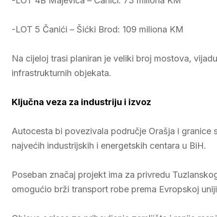
-LOT 4B Majevica – Čanići: 73 miliona KM
-LOT 5 Čanići – Šićki Brod: 109 miliona KM
Na cijeloj trasi planiran je veliki broj mostova, vijad
infrastrukturnih objekata.
Ključna veza za industriju i izvoz
Autocesta bi povezivala područje Orašja i granice
najvećih industrijskih i energetskih centara u BiH.
Poseban značaj projekt ima za privredu Tuzlanskog k
omogućio brži transport robe prema Evropskoj unij