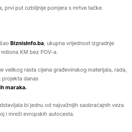
 prvi put ozbiljnije pomjera s mrtve tačke.
ošao
BiznisInfo.ba
, ukupna vrijednost izgradnje
5 miliona KM bez PDV-a.
je velikog rasta cijena građevinskog materijala, rada,
st projekta danas
nih maraka
.
dstavljala bi jednu od najvažnijih saobraćajnih veza
j i mreži evropskih autocesta.