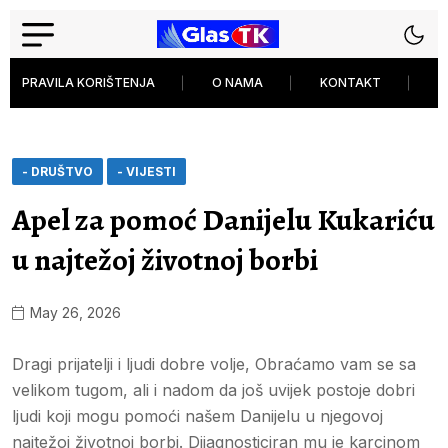
PRAVILA KORIŠTENJA
O NAMA
KONTAKT
P
- DRUŠTVO
- VIJESTI
Apel za pomoć Danijelu Kukariću
u najtežoj životnoj borbi
May 26, 2026
Dragi prijatelji i ljudi dobre volje, Obraćamo vam se sa
velikom tugom, ali i nadom da još uvijek postoje dobri
ljudi koji mogu pomoći našem Danijelu u njegovoj
najtežoj životnoj borbi. Dijagnosticiran mu je karcinom