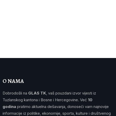
O NAMA
Dobrodošli na
GLAS TK
, vaš pouzdani izvor vijesti iz
Tuzlanskog kantona i Bosne i Hercegovine. Već
10
godina
pratimo aktuelna dešavanja, donoseći vam najnovije
informacije iz politike, ekonomije, sporta, kulture i društvenog