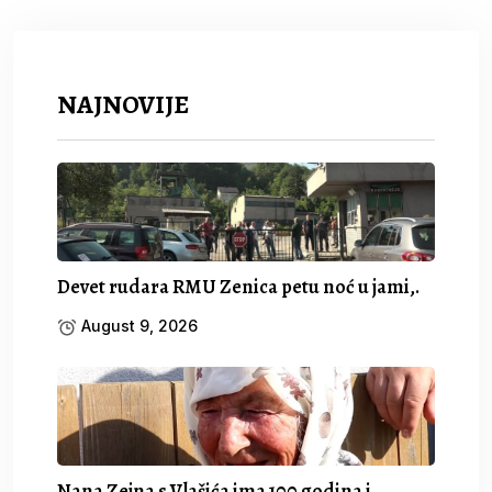
NAJNOVIJE
Devet rudara RMU Zenica petu noć u jami,.
August 9, 2026
Nana Zejna s Vlašića ima 100 godina i.