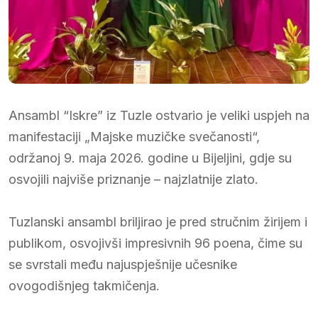
Ansambl “Iskre” iz Tuzle ostvario je veliki uspjeh na
manifestaciji „Majske muzičke svečanosti“,
održanoj 9. maja 2026. godine u Bijeljini, gdje su
osvojili najviše priznanje – najzlatnije zlato.
Tuzlanski ansambl briljirao je pred stručnim žirijem i
publikom, osvojivši impresivnih 96 poena, čime su
se svrstali među najuspješnije učesnike
ovogodišnjeg takmičenja.