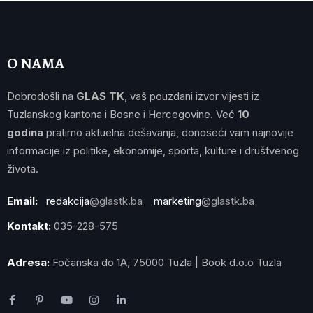
O NAMA
Dobrodošli na
GLAS TK
, vaš pouzdani izvor vijesti iz
Tuzlanskog kantona i Bosne i Hercegovine. Već
10
godina
pratimo aktuelna dešavanja, donoseći vam najnovije
informacije iz politike, ekonomije, sporta, kulture i društvenog
života.
Email:
redakcija
@glastk.ba
marketing
@glastk.ba
Kontakt:
035-228-575
Adresa:
Fočanska do 1A, 75000 Tuzla | Book d.o.o Tuzla