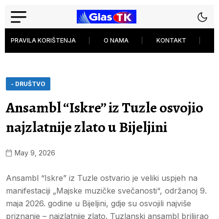
PRAVILA KORIŠTENJA
O NAMA
KONTAKT
P
- DRUŠTVO
Ansambl “Iskre” iz Tuzle osvojio
najzlatnije zlato u Bijeljini
May 9, 2026
Ansambl “Iskre” iz Tuzle ostvario je veliki uspjeh na
manifestaciji „Majske muzičke svečanosti“, održanoj 9.
maja 2026. godine u Bijeljini, gdje su osvojili najviše
priznanje – najzlatnije zlato. Tuzlanski ansambl briljirao