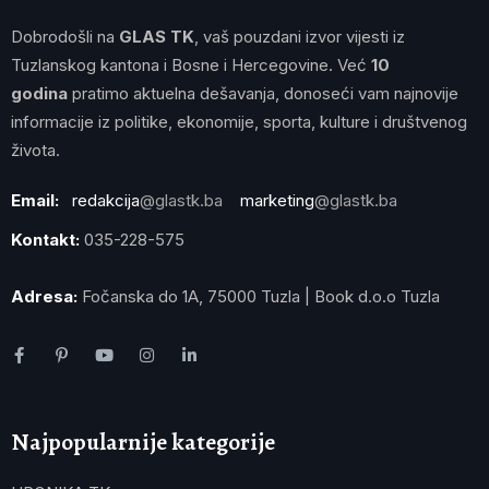
Dobrodošli na
GLAS TK
, vaš pouzdani izvor vijesti iz
Tuzlanskog kantona i Bosne i Hercegovine. Već
10
godina
pratimo aktuelna dešavanja, donoseći vam najnovije
informacije iz politike, ekonomije, sporta, kulture i društvenog
života.
Email:
redakcija
@glastk.ba
marketing
@glastk.ba
Kontakt:
035-228-575
Adresa:
Fočanska do 1A, 75000 Tuzla | Book d.o.o Tuzla
Najpopularnije kategorije