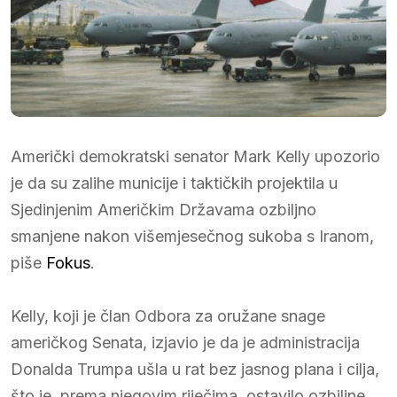
Američki demokratski senator Mark Kelly upozorio
je da su zalihe municije i taktičkih projektila u
Sjedinjenim Američkim Državama ozbiljno
smanjene nakon višemjesečnog sukoba s Iranom,
piše
Fokus
.
Kelly, koji je član Odbora za oružane snage
američkog Senata, izjavio je da je administracija
Donalda Trumpa ušla u rat bez jasnog plana i cilja,
što je, prema njegovim riječima, ostavilo ozbiljne