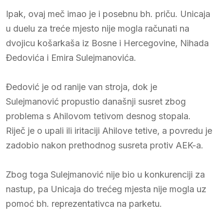
Ipak, ovaj meč imao je i posebnu bh. priču. Unicaja
u duelu za treće mjesto nije mogla računati na
dvojicu košarkaša iz Bosne i Hercegovine, Nihada
Đedovića i Emira Sulejmanovića.
Đedović je od ranije van stroja, dok je
Sulejmanović propustio današnji susret zbog
problema s Ahilovom tetivom desnog stopala.
Riječ je o upali ili iritaciji Ahilove tetive, a povredu je
zadobio nakon prethodnog susreta protiv AEK-a.
Zbog toga Sulejmanović nije bio u konkurenciji za
nastup, pa Unicaja do trećeg mjesta nije mogla uz
pomoć bh. reprezentativca na parketu.