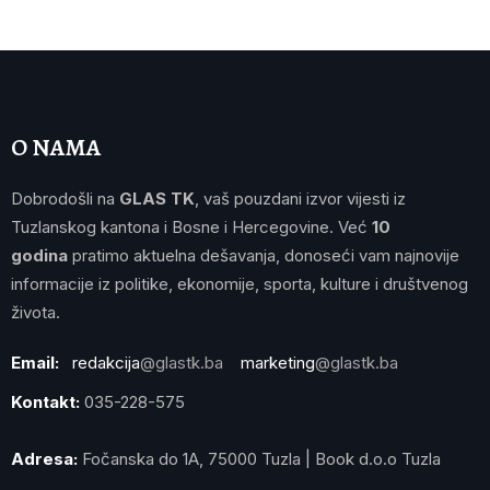
O NAMA
Dobrodošli na
GLAS TK
, vaš pouzdani izvor vijesti iz
Tuzlanskog kantona i Bosne i Hercegovine. Već
10
godina
pratimo aktuelna dešavanja, donoseći vam najnovije
informacije iz politike, ekonomije, sporta, kulture i društvenog
života.
Email:
redakcija
@glastk.ba
marketing
@glastk.ba
Kontakt:
035-228-575
Adresa:
Fočanska do 1A, 75000 Tuzla | Book d.o.o Tuzla